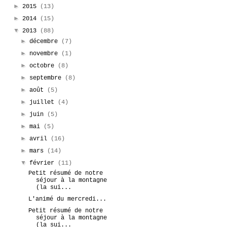
►
2015
(13)
►
2014
(15)
▼
2013
(88)
►
décembre
(7)
►
novembre
(1)
►
octobre
(8)
►
septembre
(8)
►
août
(5)
►
juillet
(4)
►
juin
(5)
►
mai
(5)
►
avril
(16)
►
mars
(14)
▼
février
(11)
Petit résumé de notre
séjour à la montagne
(la sui...
L'animé du mercredi...
Petit résumé de notre
séjour à la montagne
(la sui...