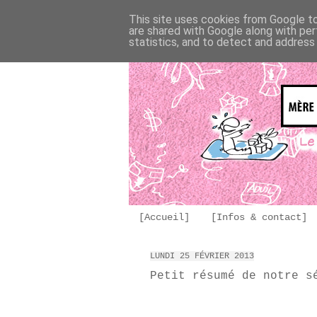
This site uses cookies from Google to 
are shared with Google along with per
statistics, and to detect and address
[Accueil]
[Infos & contact]
LUNDI 25 FÉVRIER 2013
Petit résumé de notre s