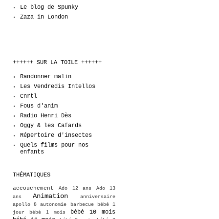
Le blog de Spunky
Zaza in London
++++++ SUR LA TOILE ++++++
Randonner malin
Les Vendredis Intellos
Cnrtl
Fous d'anim
Radio Henri Dès
Oggy & les Cafards
Répertoire d'insectes
Quels films pour nos
enfants
THÉMATIQUES
accouchement
Ado 12 ans
Ado 13
Animation
ans
anniversaire
apollo 8
autonomie
barbecue
bébé 1
bébé 10 mois
jour
bébé 1 mois