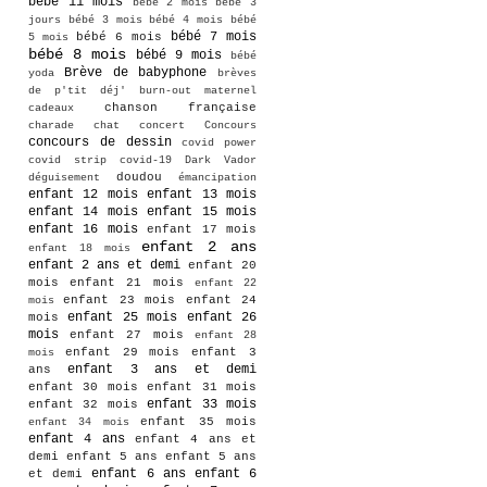
bébé 11 mois
bébé 2 mois
bébé 3
jours
bébé 3 mois
bébé 4 mois
bébé
bébé 7 mois
bébé 6 mois
5 mois
bébé 8 mois
bébé 9 mois
bébé
Brève de babyphone
yoda
brèves
de p'tit déj'
burn-out maternel
chanson française
cadeaux
charade
chat
concert
Concours
concours de dessin
covid power
covid strip
covid-19
Dark Vador
doudou
déguisement
émancipation
enfant 12 mois
enfant 13 mois
enfant 14 mois
enfant 15 mois
enfant 16 mois
enfant 17 mois
enfant 2 ans
enfant 18 mois
enfant 2 ans et demi
enfant 20
mois
enfant 21 mois
enfant 22
enfant 23 mois
enfant 24
mois
enfant 25 mois
enfant 26
mois
mois
enfant 27 mois
enfant 28
enfant 29 mois
enfant 3
mois
enfant 3 ans et demi
ans
enfant 30 mois
enfant 31 mois
enfant 33 mois
enfant 32 mois
enfant 35 mois
enfant 34 mois
enfant 4 ans
enfant 4 ans et
demi
enfant 5 ans
enfant 5 ans
enfant 6 ans
enfant 6
et demi