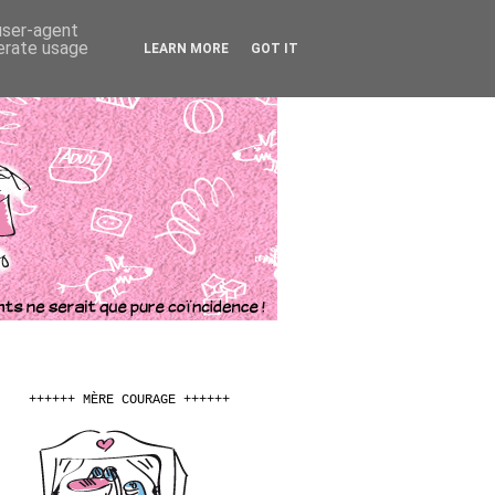
 user-agent
nerate usage
LEARN MORE
GOT IT
++++++ MÈRE COURAGE ++++++