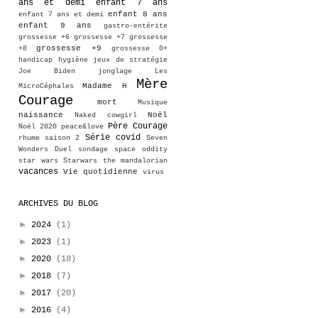
ans et demi
enfant 7 ans
enfant 8 ans
enfant 7 ans et demi
enfant 9 ans
gastro-entérite
grossesse +6
grossesse +7
grossesse
grossesse +9
+8
grossesse 0+
handicap
hygiène
jeux de stratégie
Joe Biden
jonglage
Les
Mère
Madame H
MicroCéphales
Courage
mort
Musique
naissance
Noël
Naked cowgirl
Père Courage
Noël 2020
peace&love
Série covid
rhume
saison 2
Seven
Wonders Duel
sondage
space oddity
star wars
Starwars
the mandalorian
vacances
Vie quotidienne
virus
ARCHIVES DU BLOG
►
2024
(1)
►
2023
(1)
►
2020
(18)
►
2018
(7)
►
2017
(20)
►
2016
(4)