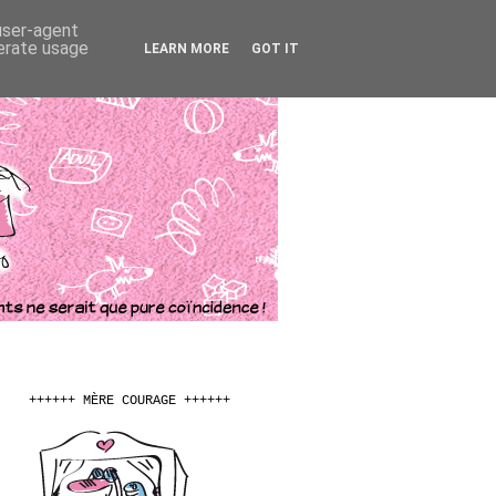
 user-agent
nerate usage
LEARN MORE
GOT IT
++++++ MÈRE COURAGE ++++++