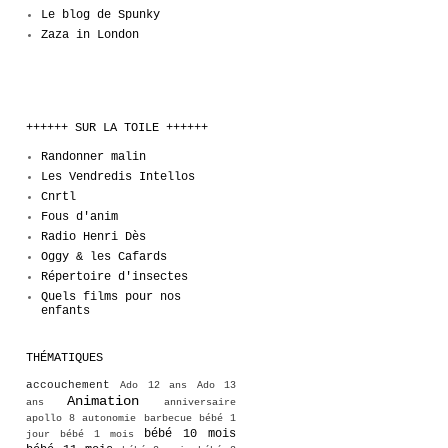
Le blog de Spunky
Zaza in London
++++++ SUR LA TOILE ++++++
Randonner malin
Les Vendredis Intellos
Cnrtl
Fous d'anim
Radio Henri Dès
Oggy & les Cafards
Répertoire d'insectes
Quels films pour nos
enfants
THÉMATIQUES
accouchement
Ado 12 ans
Ado 13
Animation
ans
anniversaire
apollo 8
autonomie
barbecue
bébé 1
bébé 10 mois
jour
bébé 1 mois