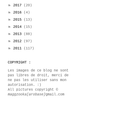
►
2017
(20)
►
2016
(4)
►
2015
(13)
►
2014
(15)
►
2013
(88)
►
2012
(97)
►
2011
(117)
COPYRIGHT :
Les images de ce blog ne sont
pas libres de droit, merci de
ne pas les utiliser sans mon
autorisation. :)
All pictures copyright ©
maggzooka[arobase]
gmail.com