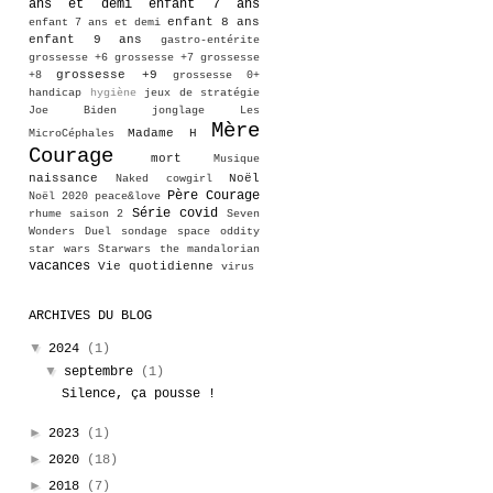
ans et demi
enfant 7 ans
enfant 8 ans
enfant 7 ans et demi
enfant 9 ans
gastro-entérite
grossesse +6
grossesse +7
grossesse
grossesse +9
+8
grossesse 0+
handicap
hygiène
jeux de stratégie
Joe Biden
jonglage
Les
Mère
Madame H
MicroCéphales
Courage
mort
Musique
naissance
Noël
Naked cowgirl
Père Courage
Noël 2020
peace&love
Série covid
rhume
saison 2
Seven
Wonders Duel
sondage
space oddity
star wars
Starwars
the mandalorian
vacances
Vie quotidienne
virus
ARCHIVES DU BLOG
▼
2024
(1)
▼
septembre
(1)
Silence, ça pousse !
►
2023
(1)
►
2020
(18)
►
2018
(7)