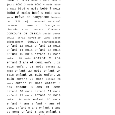
bébé 11 mois
bébé 2 mois
bébé 3
jours
bébé 3 mois
bébé 4 mois
bébé
bébé 7 mois
bébé 6 mois
5 mois
bébé 8 mois
bébé 9 mois
bébé
Brève de babyphone
yoda
brèves
de p'tit déj'
burn-out maternel
chanson française
cadeaux
charade
chat
concert
Concours
concours de dessin
covid power
covid strip
covid-19
Dark Vador
doudou
déguisement
émancipation
enfant 12 mois
enfant 13 mois
enfant 14 mois
enfant 15 mois
enfant 16 mois
enfant 17 mois
enfant 2 ans
enfant 18 mois
enfant 2 ans et demi
enfant 20
mois
enfant 21 mois
enfant 22
enfant 23 mois
enfant 24
mois
enfant 25 mois
enfant 26
mois
mois
enfant 27 mois
enfant 28
enfant 29 mois
enfant 3
mois
enfant 3 ans et demi
ans
enfant 30 mois
enfant 31 mois
enfant 33 mois
enfant 32 mois
enfant 35 mois
enfant 34 mois
enfant 4 ans
enfant 4 ans et
demi
enfant 5 ans
enfant 5 ans
enfant 6 ans
enfant 6
et demi