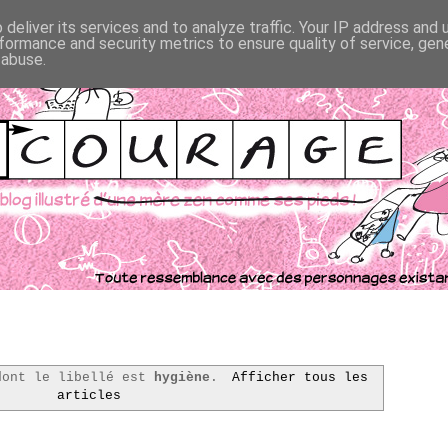
deliver its services and to analyze traffic. Your IP address and
formance and security metrics to ensure quality of service, ge
 abuse.
dont le libellé est
hygiène
.
Afficher tous les
articles