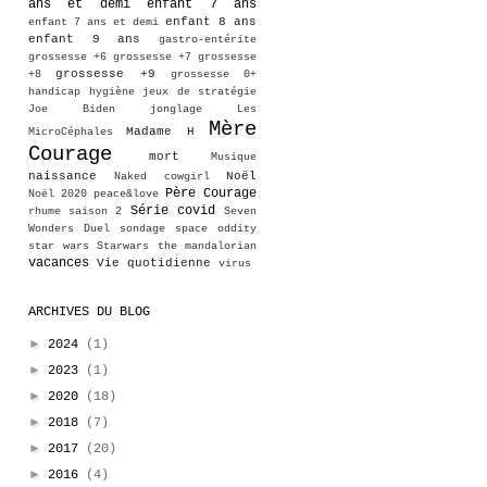
ans et demi
enfant 7 ans
enfant 8 ans
enfant 7 ans et demi
enfant 9 ans
gastro-entérite
grossesse +6
grossesse +7
grossesse
grossesse +9
+8
grossesse 0+
handicap
hygiène
jeux de stratégie
Joe Biden
jonglage
Les
Mère
Madame H
MicroCéphales
Courage
mort
Musique
naissance
Noël
Naked cowgirl
Père Courage
Noël 2020
peace&love
Série covid
rhume
saison 2
Seven
Wonders Duel
sondage
space oddity
star wars
Starwars
the mandalorian
vacances
Vie quotidienne
virus
ARCHIVES DU BLOG
►
2024
(1)
►
2023
(1)
►
2020
(18)
►
2018
(7)
►
2017
(20)
►
2016
(4)