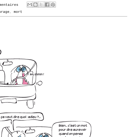
mentaires
urage
,
mort