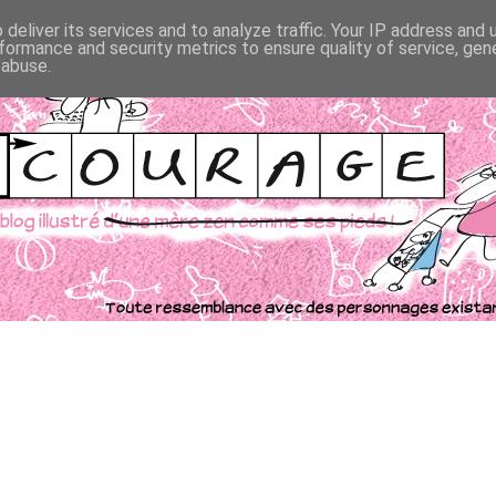
deliver its services and to analyze traffic. Your IP address and
formance and security metrics to ensure quality of service, ge
 abuse.