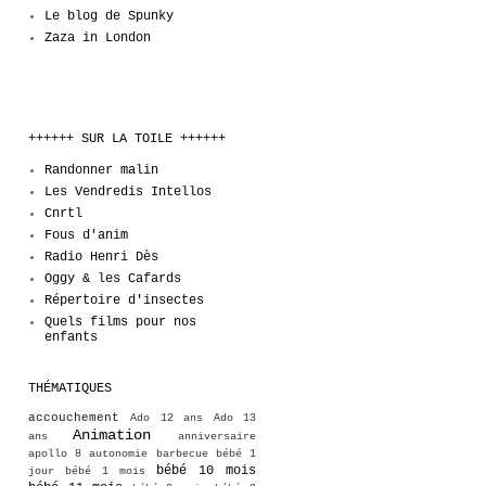
Le blog de Spunky
Zaza in London
++++++ SUR LA TOILE ++++++
Randonner malin
Les Vendredis Intellos
Cnrtl
Fous d'anim
Radio Henri Dès
Oggy & les Cafards
Répertoire d'insectes
Quels films pour nos
enfants
THÉMATIQUES
accouchement
Ado 12 ans
Ado 13
Animation
ans
anniversaire
apollo 8
autonomie
barbecue
bébé 1
bébé 10 mois
jour
bébé 1 mois