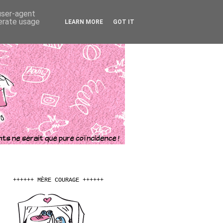
 user-agent
nerate usage
LEARN MORE
GOT IT
++++++ MÈRE COURAGE ++++++