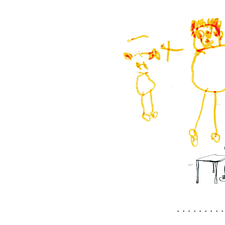
.........