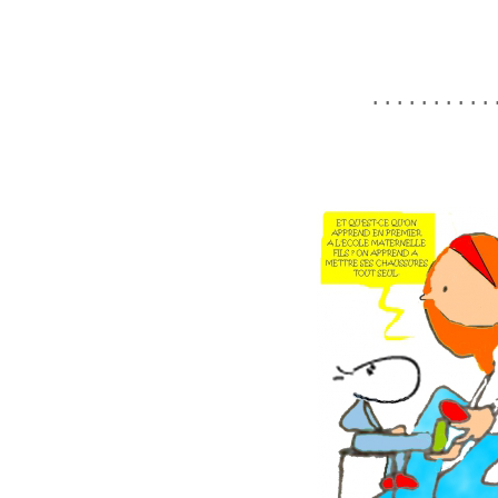
.........