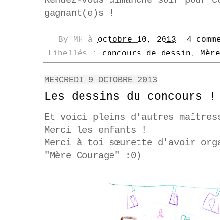
Rendez-vous dimanche soir pour c
gagnant(e)s !
By
MH
à
octobre 10, 2013
4 comm
Libellés :
concours de dessin
,
Mère
MERCREDI 9 OCTOBRE 2013
Les dessins du concours !
Et voici pleins d'autres maître
Merci les enfants !
Merci à toi sœurette d'avoir org
"Mère Courage" :0)