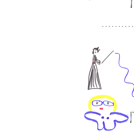
.........