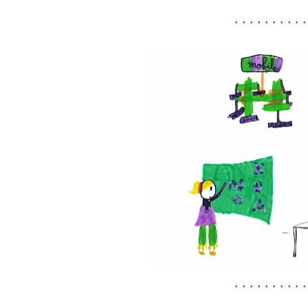
..........
..........