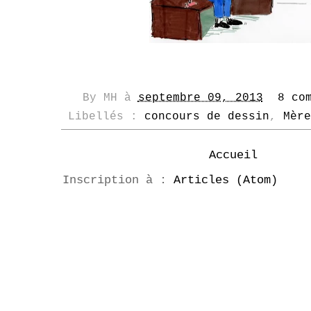
By
MH
à
septembre 09, 2013
8 co
Libellés :
concours de dessin
,
Mère
Accueil
Inscription à :
Articles (Atom)