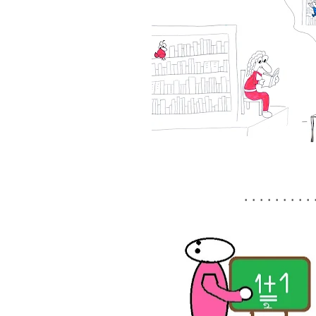
.........