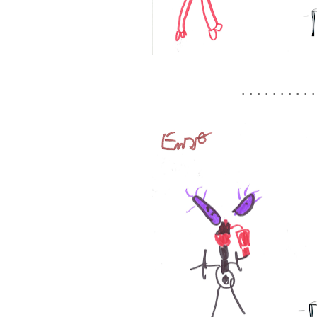
.........