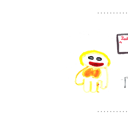
.........
.........