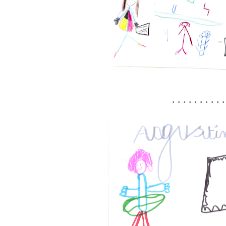
.........