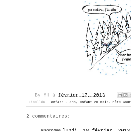
By
MH
à
février 17, 2013
Libellés :
enfant 2 ans
,
enfant 25 mois
,
Mère Cour
2 commentaires:
Anonyme
lundi, 18 février, 2013