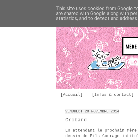
This site uses cookies from Google to 
are shared with Google along with per
statistics, and to detect and address
[Accueil]
[Infos & contact]
VENDREDI 28 NOVEMBRE 2014
Crobard
En attendant le prochain Mère
dessin de Fils Courage intitu