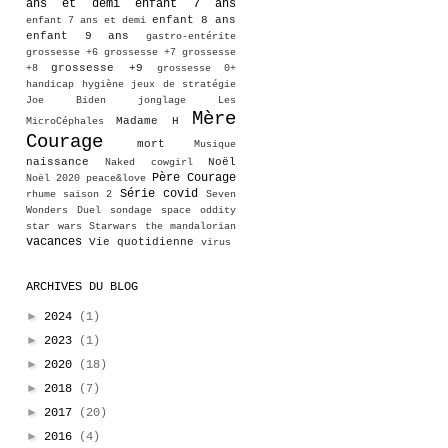
ans et demi
enfant 7 ans
enfant 8 ans
enfant 7 ans et demi
enfant 9 ans
gastro-entérite
grossesse +6
grossesse +7
grossesse
grossesse +9
+8
grossesse 0+
handicap
hygiène
jeux de stratégie
Joe Biden
jonglage
Les
Mère
Madame H
MicroCéphales
Courage
mort
Musique
naissance
Noël
Naked cowgirl
Père Courage
Noël 2020
peace&love
Série covid
rhume
saison 2
Seven
Wonders Duel
sondage
space oddity
star wars
Starwars
the mandalorian
vacances
Vie quotidienne
virus
ARCHIVES DU BLOG
►
2024
(1)
►
2023
(1)
►
2020
(18)
►
2018
(7)
►
2017
(20)
►
2016
(4)