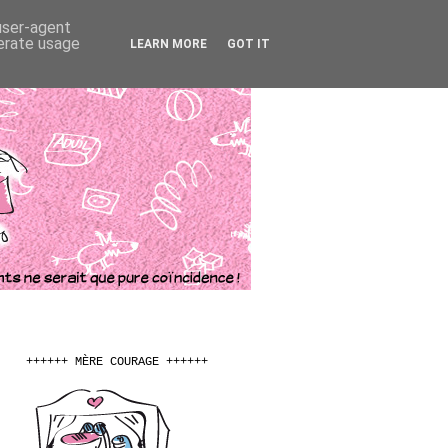
 user-agent
nerate usage
LEARN MORE
GOT IT
++++++ MÈRE COURAGE ++++++