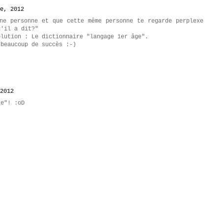
e, 2012
ne personne et que cette même personne te regarde perplexe
u'il a dit?"
olution : Le dictionnaire "langage 1er âge".
 beaucoup de succès :-)
2012
le"! :oD