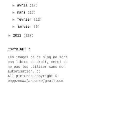
►
avril
(17)
►
mars
(13)
►
février
(12)
►
janvier
(6)
►
2011
(117)
COPYRIGHT :
Les images de ce blog ne sont
pas libres de droit, merci de
ne pas les utiliser sans mon
autorisation. :)
All pictures copyright ©
maggzooka[arobase]
gmail.com