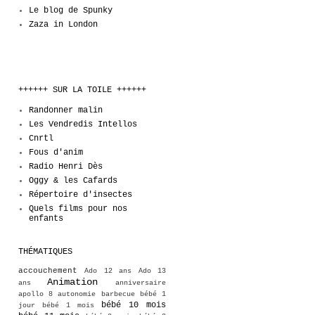
Le blog de Spunky
Zaza in London
++++++ SUR LA TOILE ++++++
Randonner malin
Les Vendredis Intellos
Cnrtl
Fous d'anim
Radio Henri Dès
Oggy & les Cafards
Répertoire d'insectes
Quels films pour nos
enfants
THÉMATIQUES
accouchement
Ado 12 ans
Ado 13
Animation
ans
anniversaire
apollo 8
autonomie
barbecue
bébé 1
bébé 10 mois
jour
bébé 1 mois