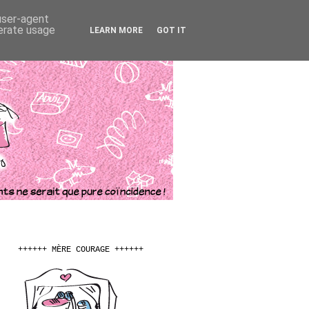
 user-agent
nerate usage
LEARN MORE
GOT IT
++++++ MÈRE COURAGE ++++++