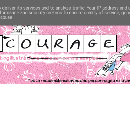
deliver its services and to analyze traffic. Your IP address and
formance and security metrics to ensure quality of service, ge
 abuse.