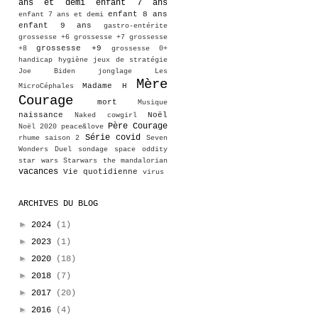
ans et demi
enfant 7 ans
enfant 8 ans
enfant 7 ans et demi
enfant 9 ans
gastro-entérite
grossesse +6
grossesse +7
grossesse
grossesse +9
+8
grossesse 0+
handicap
hygiène
jeux de stratégie
Joe Biden
jonglage
Les
Mère
Madame H
MicroCéphales
Courage
mort
Musique
naissance
Noël
Naked cowgirl
Père Courage
Noël 2020
peace&love
Série covid
rhume
saison 2
Seven
Wonders Duel
sondage
space oddity
star wars
Starwars
the mandalorian
vacances
Vie quotidienne
virus
ARCHIVES DU BLOG
►
2024
(1)
►
2023
(1)
►
2020
(18)
►
2018
(7)
►
2017
(20)
►
2016
(4)