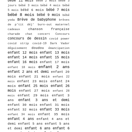
bébé 11 mois
bébé 2 mois
bébé 3
jours
bébé 3 mois
bébé 4 mois
bébé
bébé 7 mois
bébé 6 mois
5 mois
bébé 8 mois
bébé 9 mois
bébé
Brève de babyphone
yoda
brèves
de p'tit déj'
burn-out maternel
chanson française
cadeaux
charade
chat
concert
Concours
concours de dessin
covid power
covid strip
covid-19
Dark Vador
doudou
déguisement
émancipation
enfant 12 mois
enfant 13 mois
enfant 14 mois
enfant 15 mois
enfant 16 mois
enfant 17 mois
enfant 2 ans
enfant 18 mois
enfant 2 ans et demi
enfant 20
mois
enfant 21 mois
enfant 22
enfant 23 mois
enfant 24
mois
enfant 25 mois
enfant 26
mois
mois
enfant 27 mois
enfant 28
enfant 29 mois
enfant 3
mois
enfant 3 ans et demi
ans
enfant 30 mois
enfant 31 mois
enfant 33 mois
enfant 32 mois
enfant 35 mois
enfant 34 mois
enfant 4 ans
enfant 4 ans et
demi
enfant 5 ans
enfant 5 ans
enfant 6 ans
enfant 6
et demi