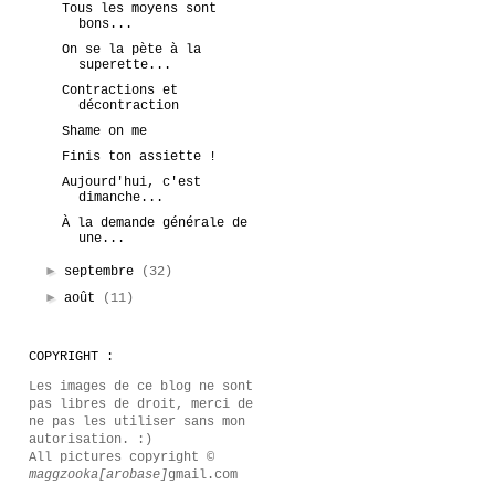
Tous les moyens sont
bons...
On se la pète à la
superette...
Contractions et
décontraction
Shame on me
Finis ton assiette !
Aujourd'hui, c'est
dimanche...
À la demande générale de
une...
►
septembre
(32)
►
août
(11)
COPYRIGHT :
Les images de ce blog ne sont
pas libres de droit, merci de
ne pas les utiliser sans mon
autorisation. :)
All pictures copyright ©
maggzooka[arobase]
gmail.com