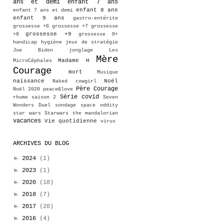
ans et demi
enfant 7 ans
enfant 8 ans
enfant 7 ans et demi
enfant 9 ans
gastro-entérite
grossesse +6
grossesse +7
grossesse
grossesse +9
+8
grossesse 0+
handicap
hygiène
jeux de stratégie
Joe Biden
jonglage
Les
Mère
Madame H
MicroCéphales
Courage
mort
Musique
naissance
Noël
Naked cowgirl
Père Courage
Noël 2020
peace&love
Série covid
rhume
saison 2
Seven
Wonders Duel
sondage
space oddity
star wars
Starwars
the mandalorian
vacances
Vie quotidienne
virus
ARCHIVES DU BLOG
►
2024
(1)
►
2023
(1)
►
2020
(18)
►
2018
(7)
►
2017
(20)
►
2016
(4)