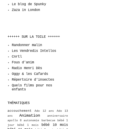
Le blog de Spunky
Zaza in London
++++++ SUR LA TOILE ++++++
Randonner malin
Les Vendredis Intellos
Cnrtl
Fous d'anim
Radio Henri Dès
Oggy & les Cafards
Répertoire d'insectes
Quels films pour nos
enfants
THÉMATIQUES
accouchement
Ado 12 ans
Ado 13
Animation
ans
anniversaire
apollo 8
autonomie
barbecue
bébé 1
bébé 10 mois
jour
bébé 1 mois