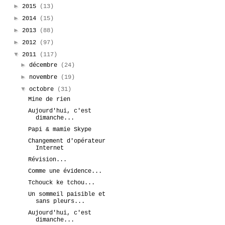
►
2015
(13)
►
2014
(15)
►
2013
(88)
►
2012
(97)
▼
2011
(117)
►
décembre
(24)
►
novembre
(19)
▼
octobre
(31)
Mine de rien
Aujourd'hui, c'est
dimanche...
Papi & mamie Skype
Changement d'opérateur
Internet
Révision...
Comme une évidence...
Tchouck ke tchou...
Un sommeil paisible et
sans pleurs...
Aujourd'hui, c'est
dimanche...