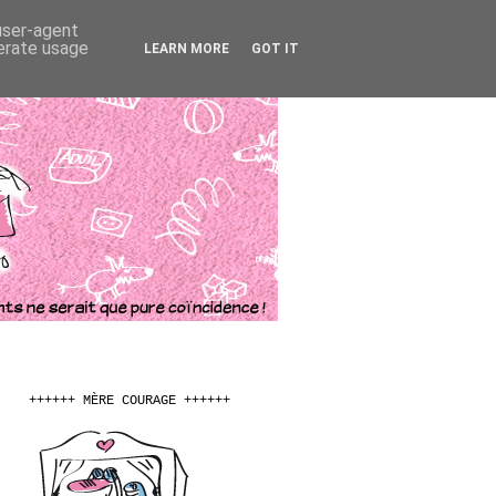
 user-agent
nerate usage
LEARN MORE
GOT IT
++++++ MÈRE COURAGE ++++++