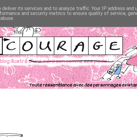
deliver its services and to analyze traffic. Your IP address and
formance and security metrics to ensure quality of service, ge
 abuse.