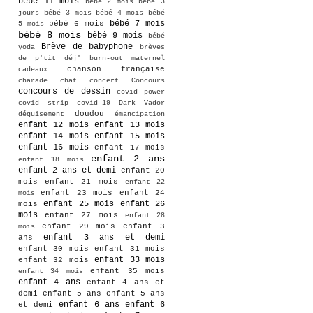
bébé 11 mois
bébé 2 mois
bébé 3
jours
bébé 3 mois
bébé 4 mois
bébé
bébé 7 mois
bébé 6 mois
5 mois
bébé 8 mois
bébé 9 mois
bébé
Brève de babyphone
yoda
brèves
de p'tit déj'
burn-out maternel
chanson française
cadeaux
charade
chat
concert
Concours
concours de dessin
covid power
covid strip
covid-19
Dark Vador
doudou
déguisement
émancipation
enfant 12 mois
enfant 13 mois
enfant 14 mois
enfant 15 mois
enfant 16 mois
enfant 17 mois
enfant 2 ans
enfant 18 mois
enfant 2 ans et demi
enfant 20
mois
enfant 21 mois
enfant 22
enfant 23 mois
enfant 24
mois
enfant 25 mois
enfant 26
mois
mois
enfant 27 mois
enfant 28
enfant 29 mois
enfant 3
mois
enfant 3 ans et demi
ans
enfant 30 mois
enfant 31 mois
enfant 33 mois
enfant 32 mois
enfant 35 mois
enfant 34 mois
enfant 4 ans
enfant 4 ans et
demi
enfant 5 ans
enfant 5 ans
enfant 6 ans
enfant 6
et demi