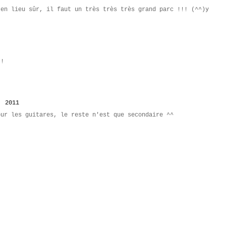
 en lieu sûr, il faut un très très très grand parc !!! (^^)y
!!
, 2011
our les guitares, le reste n'est que secondaire ^^