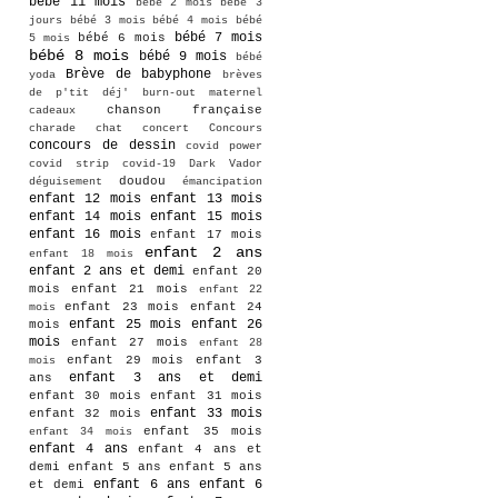
bébé 11 mois
bébé 2 mois
bébé 3
jours
bébé 3 mois
bébé 4 mois
bébé
bébé 7 mois
bébé 6 mois
5 mois
bébé 8 mois
bébé 9 mois
bébé
Brève de babyphone
yoda
brèves
de p'tit déj'
burn-out maternel
chanson française
cadeaux
charade
chat
concert
Concours
concours de dessin
covid power
covid strip
covid-19
Dark Vador
doudou
déguisement
émancipation
enfant 12 mois
enfant 13 mois
enfant 14 mois
enfant 15 mois
enfant 16 mois
enfant 17 mois
enfant 2 ans
enfant 18 mois
enfant 2 ans et demi
enfant 20
mois
enfant 21 mois
enfant 22
enfant 23 mois
enfant 24
mois
enfant 25 mois
enfant 26
mois
mois
enfant 27 mois
enfant 28
enfant 29 mois
enfant 3
mois
enfant 3 ans et demi
ans
enfant 30 mois
enfant 31 mois
enfant 33 mois
enfant 32 mois
enfant 35 mois
enfant 34 mois
enfant 4 ans
enfant 4 ans et
demi
enfant 5 ans
enfant 5 ans
enfant 6 ans
enfant 6
et demi