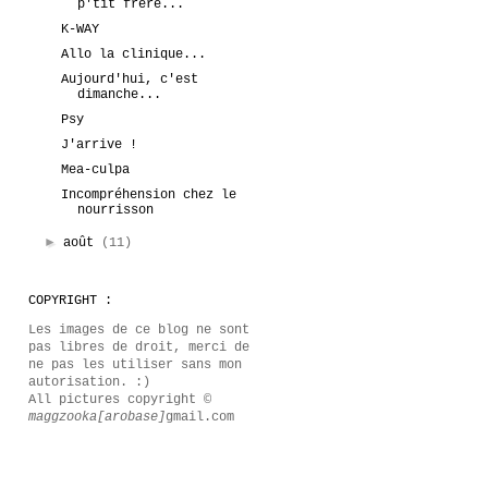
p'tit frère...
K-WAY
Allo la clinique...
Aujourd'hui, c'est
dimanche...
Psy
J'arrive !
Mea-culpa
Incompréhension chez le
nourrisson
►
août
(11)
COPYRIGHT :
Les images de ce blog ne sont
pas libres de droit, merci de
ne pas les utiliser sans mon
autorisation. :)
All pictures copyright ©
maggzooka[arobase]
gmail.com