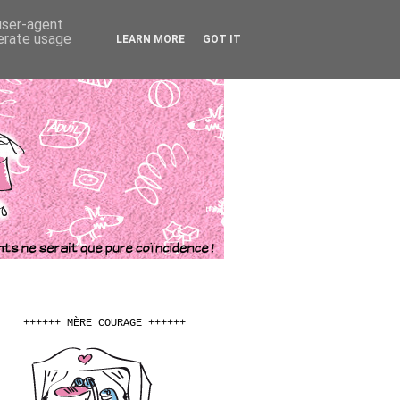
 user-agent
nerate usage
LEARN MORE
GOT IT
++++++ MÈRE COURAGE ++++++