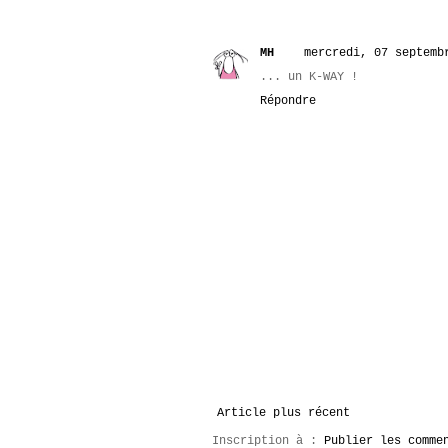
MH
mercredi, 07 septemb
... un K-WAY !
Répondre
Article plus récent
Inscription à :
Publier les comme