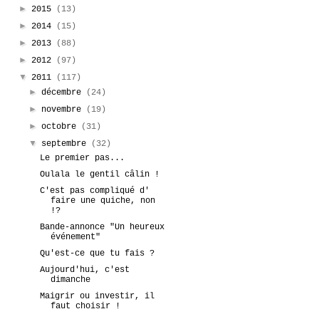
►
2015
(13)
►
2014
(15)
►
2013
(88)
►
2012
(97)
▼
2011
(117)
►
décembre
(24)
►
novembre
(19)
►
octobre
(31)
▼
septembre
(32)
Le premier pas...
Oulala le gentil câlin !
C'est pas compliqué d'
faire une quiche, non
!?
Bande-annonce "Un heureux
événement"
Qu'est-ce que tu fais ?
Aujourd'hui, c'est
dimanche
Maigrir ou investir, il
faut choisir !