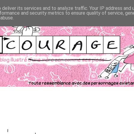
deliver its services and to analyze traffic. Your IP address and
formance and security metrics to ensure quality of service, ge
 abuse.