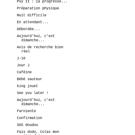
Psy II : ça progresse...
Préparation physique
Nuit difficile
En attendant...
Débordée...
Aujourd'hui, c'est
dimanche...
Avis de recherche bien
réel
J-10
Jour J
Caféine
Bébé sauteur
king jouet
See you later !
Aujourd'hui, c'est
dimanche...
Farniente
Confirmation
SOS doudou
Fais dodo, Colas mon