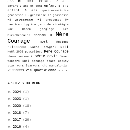
ans et demi
enfant 7 ans
enfant 8 ans
enfant 7 ans et demi
enfant 9 ans
gastro-entérite
grossesse +6
grossesse +7
grossesse
grossesse +9
+8
grossesse 0+
handicap
hygiène
jeux de stratégie
Joe Biden
jonglage
Les
Mère
Madame H
MicroCéphales
Courage
mort
Musique
naissance
Noël
Naked cowgirl
Père Courage
Noël 2020
peace&love
Série covid
rhume
saison 2
Seven
Wonders Duel
sondage
space oddity
star wars
Starwars
the mandalorian
vacances
Vie quotidienne
virus
ARCHIVES DU BLOG
►
2024
(1)
►
2023
(1)
►
2020
(18)
►
2018
(7)
►
2017
(20)
►
2016
(4)