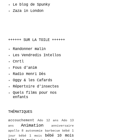
Le blog de Spunky
Zaza in London
++++++ SUR LA TOILE ++++++
Randonner malin
Les Vendredis Intellos
Cnrtl
Fous d'anim
Radio Henri Dès
Oggy & les Cafards
Répertoire d'insectes
Quels films pour nos
enfants
THÉMATIQUES
accouchement
Ado 12 ans
Ado 13
Animation
ans
anniversaire
apollo 8
autonomie
barbecue
bébé 1
bébé 10 mois
jour
bébé 1 mois