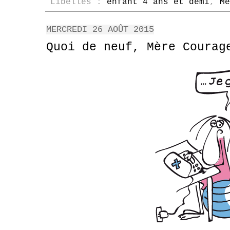
Libellés :
enfant 4 ans et demi
,
Mè
MERCREDI 26 AOÛT 2015
Quoi de neuf, Mère Courag