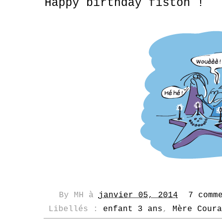
Happy birthday fiston !
By
MH
à
janvier 05, 2014
7 comm
Libellés :
enfant 3 ans
,
Mère Coura