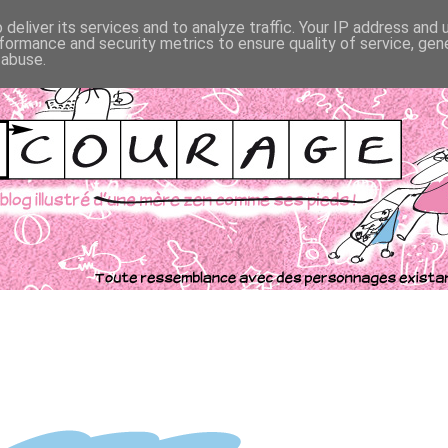
deliver its services and to analyze traffic. Your IP address and
formance and security metrics to ensure quality of service, ge
 abuse.