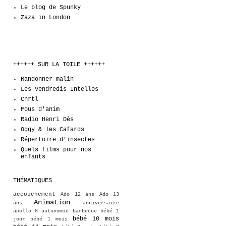
Le blog de Spunky
Zaza in London
++++++ SUR LA TOILE ++++++
Randonner malin
Les Vendredis Intellos
Cnrtl
Fous d'anim
Radio Henri Dès
Oggy & les Cafards
Répertoire d'insectes
Quels films pour nos
enfants
THÉMATIQUES
accouchement
Ado 12 ans
Ado 13
Animation
ans
anniversaire
apollo 8
autonomie
barbecue
bébé 1
bébé 10 mois
jour
bébé 1 mois