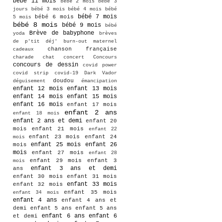
bébé 11 mois
bébé 2 mois
bébé 3
jours
bébé 3 mois
bébé 4 mois
bébé
bébé 7 mois
bébé 6 mois
5 mois
bébé 8 mois
bébé 9 mois
bébé
Brève de babyphone
yoda
brèves
de p'tit déj'
burn-out maternel
chanson française
cadeaux
charade
chat
concert
Concours
concours de dessin
covid power
covid strip
covid-19
Dark Vador
doudou
déguisement
émancipation
enfant 12 mois
enfant 13 mois
enfant 14 mois
enfant 15 mois
enfant 16 mois
enfant 17 mois
enfant 2 ans
enfant 18 mois
enfant 2 ans et demi
enfant 20
mois
enfant 21 mois
enfant 22
enfant 23 mois
enfant 24
mois
enfant 25 mois
enfant 26
mois
mois
enfant 27 mois
enfant 28
enfant 29 mois
enfant 3
mois
enfant 3 ans et demi
ans
enfant 30 mois
enfant 31 mois
enfant 33 mois
enfant 32 mois
enfant 35 mois
enfant 34 mois
enfant 4 ans
enfant 4 ans et
demi
enfant 5 ans
enfant 5 ans
enfant 6 ans
enfant 6
et demi