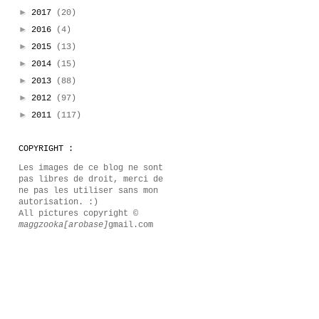
►
2017
(20)
►
2016
(4)
►
2015
(13)
►
2014
(15)
►
2013
(88)
►
2012
(97)
►
2011
(117)
COPYRIGHT :
Les images de ce blog ne sont
pas libres de droit, merci de
ne pas les utiliser sans mon
autorisation. :)
All pictures copyright ©
maggzooka[arobase]
gmail.com