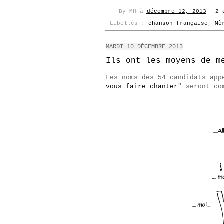
By
MH
à
décembre 12, 2013
2 
Libellés :
chanson française
,
Mè
MARDI 10 DÉCEMBRE 2013
Ils ont les moyens de m
Les noms des 54 candidats app
vous faire chanter
" seront co