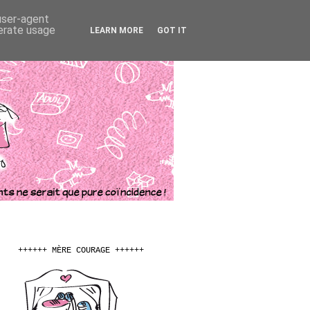
 user-agent
nerate usage
LEARN MORE
GOT IT
++++++ MÈRE COURAGE ++++++