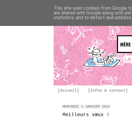
This site uses cookies from Google to 
are shared with Google along with per
statistics, and to detect and address
[Accueil]
[Infos & contact]
MERCREDI 1 JANVIER 2014
Meilleurs vœux !