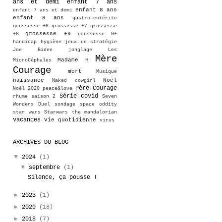
ans et demi
enfant 7 ans
enfant 8 ans
enfant 7 ans et demi
enfant 9 ans
gastro-entérite
grossesse +6
grossesse +7
grossesse
grossesse +9
+8
grossesse 0+
handicap
hygiène
jeux de stratégie
Joe Biden
jonglage
Les
Mère
Madame H
MicroCéphales
Courage
mort
Musique
naissance
Noël
Naked cowgirl
Père Courage
Noël 2020
peace&love
Série covid
rhume
saison 2
Seven
Wonders Duel
sondage
space oddity
star wars
Starwars
the mandalorian
vacances
Vie quotidienne
virus
ARCHIVES DU BLOG
▼
2024
(1)
▼
septembre
(1)
Silence, ça pousse !
►
2023
(1)
►
2020
(18)
►
2018
(7)