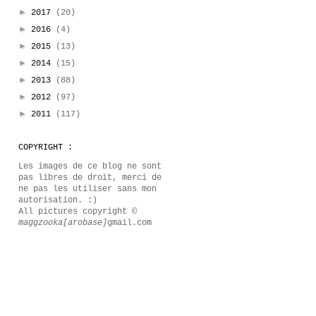
►
2017
(20)
►
2016
(4)
►
2015
(13)
►
2014
(15)
►
2013
(88)
►
2012
(97)
►
2011
(117)
COPYRIGHT :
Les images de ce blog ne sont
pas libres de droit, merci de
ne pas les utiliser sans mon
autorisation. :)
All pictures copyright ©
maggzooka[arobase]
gmail.com