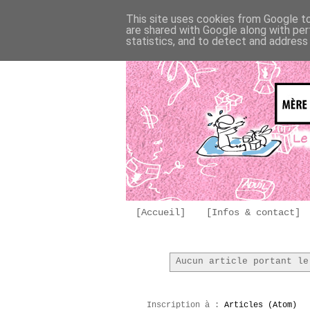
This site uses cookies from Google to 
are shared with Google along with per
statistics, and to detect and address
[Accueil]
[Infos & contact]
Aucun article portant l
Inscription à :
Articles (Atom)