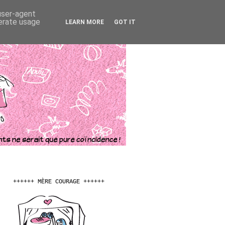
 user-agent
nerate usage
LEARN MORE
GOT IT
++++++ MÈRE COURAGE ++++++