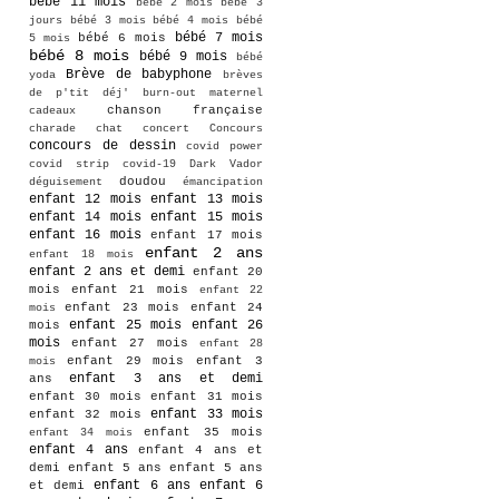
bébé 11 mois
bébé 2 mois
bébé 3
jours
bébé 3 mois
bébé 4 mois
bébé
bébé 7 mois
bébé 6 mois
5 mois
bébé 8 mois
bébé 9 mois
bébé
Brève de babyphone
yoda
brèves
de p'tit déj'
burn-out maternel
chanson française
cadeaux
charade
chat
concert
Concours
concours de dessin
covid power
covid strip
covid-19
Dark Vador
doudou
déguisement
émancipation
enfant 12 mois
enfant 13 mois
enfant 14 mois
enfant 15 mois
enfant 16 mois
enfant 17 mois
enfant 2 ans
enfant 18 mois
enfant 2 ans et demi
enfant 20
mois
enfant 21 mois
enfant 22
enfant 23 mois
enfant 24
mois
enfant 25 mois
enfant 26
mois
mois
enfant 27 mois
enfant 28
enfant 29 mois
enfant 3
mois
enfant 3 ans et demi
ans
enfant 30 mois
enfant 31 mois
enfant 33 mois
enfant 32 mois
enfant 35 mois
enfant 34 mois
enfant 4 ans
enfant 4 ans et
demi
enfant 5 ans
enfant 5 ans
enfant 6 ans
enfant 6
et demi