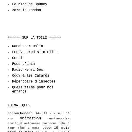
Le blog de Spunky
Zaza in London
++++++ SUR LA TOILE ++++++
Randonner malin
Les Vendredis Intellos
Cnrtl
Fous d'anim
Radio Henri Dès
Oggy & les Cafards
Répertoire d'insectes
Quels films pour nos
enfants
THÉMATIQUES
accouchement
Ado 12 ans
Ado 13
Animation
ans
anniversaire
apollo 8
autonomie
barbecue
bébé 1
bébé 10 mois
jour
bébé 1 mois