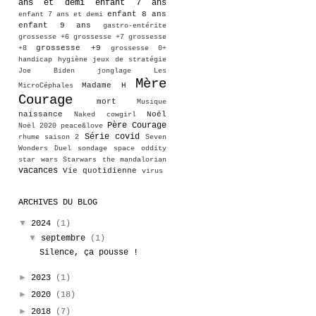
ans et demi
enfant 7 ans
enfant 8 ans
enfant 7 ans et demi
enfant 9 ans
gastro-entérite
grossesse +6
grossesse +7
grossesse
grossesse +9
+8
grossesse 0+
handicap
hygiène
jeux de stratégie
Joe Biden
jonglage
Les
Mère
Madame H
MicroCéphales
Courage
mort
Musique
naissance
Noël
Naked cowgirl
Père Courage
Noël 2020
peace&love
Série covid
rhume
saison 2
Seven
Wonders Duel
sondage
space oddity
star wars
Starwars
the mandalorian
vacances
Vie quotidienne
virus
ARCHIVES DU BLOG
▼
2024
(1)
▼
septembre
(1)
Silence, ça pousse !
►
2023
(1)
►
2020
(18)
►
2018
(7)