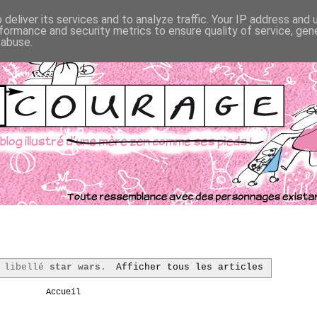
deliver its services and to analyze traffic. Your IP address and
formance and security metrics to ensure quality of service, ge
 abuse.
e libellé
star wars
.
Afficher tous les articles
Accueil