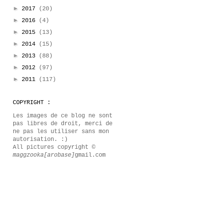
►
2017
(20)
►
2016
(4)
►
2015
(13)
►
2014
(15)
►
2013
(88)
►
2012
(97)
►
2011
(117)
COPYRIGHT :
Les images de ce blog ne sont
pas libres de droit, merci de
ne pas les utiliser sans mon
autorisation. :)
All pictures copyright ©
maggzooka[arobase]
gmail.com