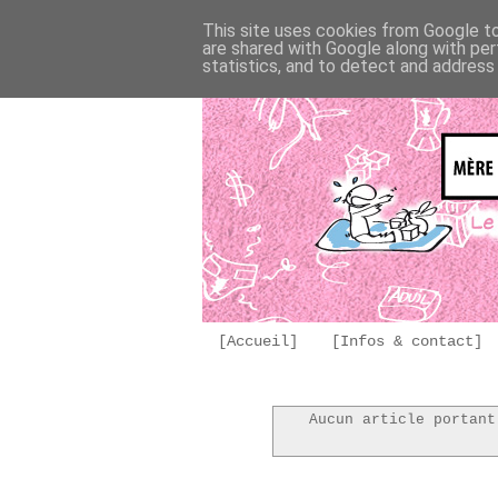
This site uses cookies from Google to 
are shared with Google along with per
statistics, and to detect and address
[Accueil]
[Infos & contact]
Aucun article portan