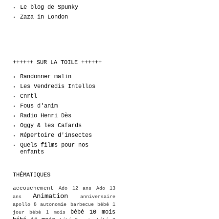
Le blog de Spunky
Zaza in London
++++++ SUR LA TOILE ++++++
Randonner malin
Les Vendredis Intellos
Cnrtl
Fous d'anim
Radio Henri Dès
Oggy & les Cafards
Répertoire d'insectes
Quels films pour nos
enfants
THÉMATIQUES
accouchement
Ado 12 ans
Ado 13
Animation
ans
anniversaire
apollo 8
autonomie
barbecue
bébé 1
bébé 10 mois
jour
bébé 1 mois