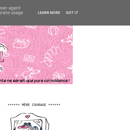
 user-agent
nerate usage
LEARN MORE
GOT IT
++++++ MÈRE COURAGE ++++++