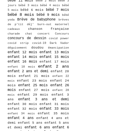
bébé 11 mois
bébé 2 mois
bébé 3
jours
bébé 3 mois
bébé 4 mois
bébé
bébé 7 mois
bébé 6 mois
5 mois
bébé 8 mois
bébé 9 mois
bébé
Brève de babyphone
yoda
brèves
de p'tit déj'
burn-out maternel
chanson française
cadeaux
charade
chat
concert
Concours
concours de dessin
covid power
covid strip
covid-19
Dark Vador
doudou
déguisement
émancipation
enfant 12 mois
enfant 13 mois
enfant 14 mois
enfant 15 mois
enfant 16 mois
enfant 17 mois
enfant 2 ans
enfant 18 mois
enfant 2 ans et demi
enfant 20
mois
enfant 21 mois
enfant 22
enfant 23 mois
enfant 24
mois
enfant 25 mois
enfant 26
mois
mois
enfant 27 mois
enfant 28
enfant 29 mois
enfant 3
mois
enfant 3 ans et demi
ans
enfant 30 mois
enfant 31 mois
enfant 33 mois
enfant 32 mois
enfant 35 mois
enfant 34 mois
enfant 4 ans
enfant 4 ans et
demi
enfant 5 ans
enfant 5 ans
enfant 6 ans
enfant 6
et demi