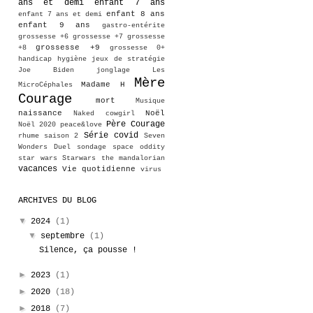
ans et demi
enfant 7 ans
enfant 8 ans
enfant 7 ans et demi
enfant 9 ans
gastro-entérite
grossesse +6
grossesse +7
grossesse
grossesse +9
+8
grossesse 0+
handicap
hygiène
jeux de stratégie
Joe Biden
jonglage
Les
Mère
Madame H
MicroCéphales
Courage
mort
Musique
naissance
Noël
Naked cowgirl
Père Courage
Noël 2020
peace&love
Série covid
rhume
saison 2
Seven
Wonders Duel
sondage
space oddity
star wars
Starwars
the mandalorian
vacances
Vie quotidienne
virus
ARCHIVES DU BLOG
▼
2024
(1)
▼
septembre
(1)
Silence, ça pousse !
►
2023
(1)
►
2020
(18)
►
2018
(7)