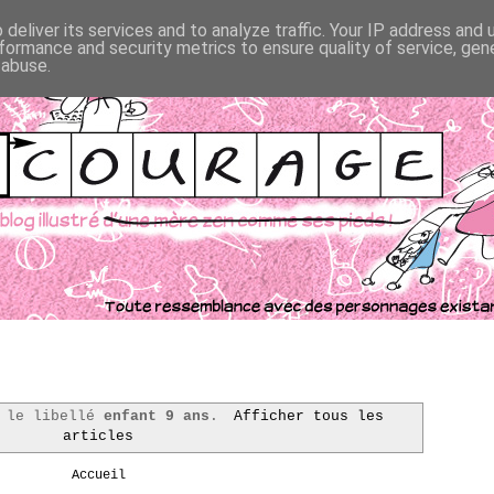
deliver its services and to analyze traffic. Your IP address and
formance and security metrics to ensure quality of service, ge
 abuse.
t le libellé
enfant 9 ans
.
Afficher tous les
articles
Accueil